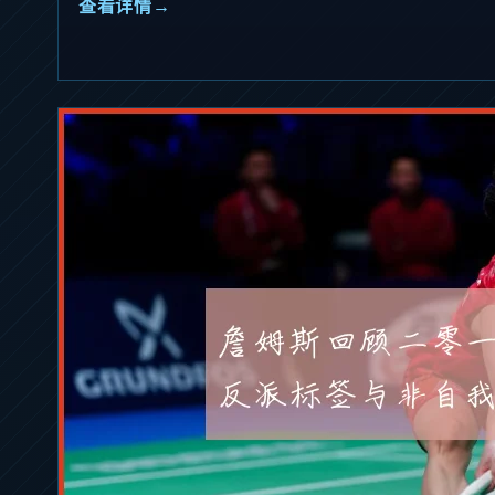
查看详情→