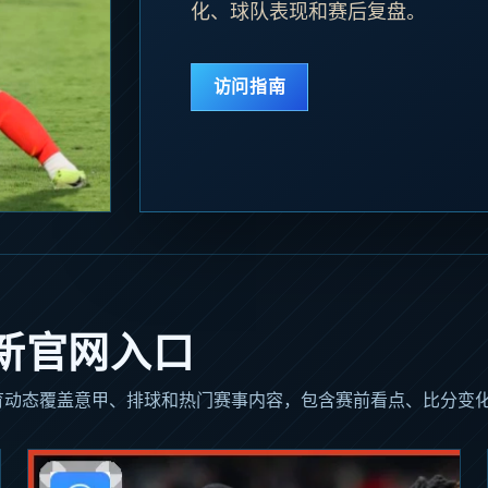
化、球队表现和赛后复盘。
访问指南
新官网入口
育动态覆盖意甲、排球和热门赛事内容，包含赛前看点、比分变