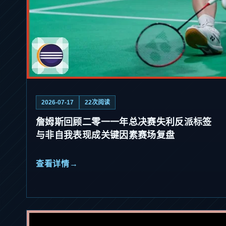
2026-07-17
22次阅读
詹姆斯回顾二零一一年总决赛失利反派标签
与非自我表现成关键因素赛场复盘
查看详情→