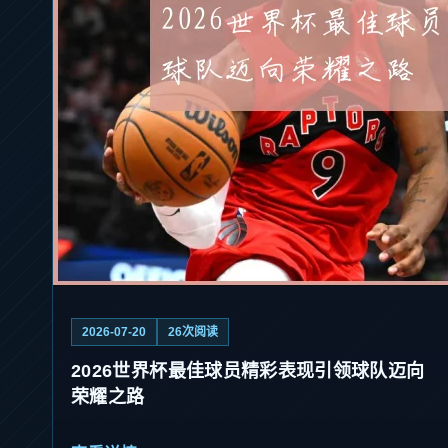
2026-07-20
26次阅读
2026世界杯最佳球员精彩表现引领球队迈向
荣耀之路