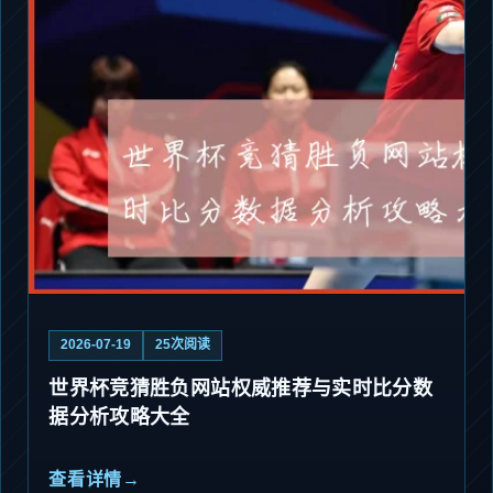
2026-07-19
25次阅读
世界杯竞猜胜负网站权威推荐与实时比分数
据分析攻略大全
查看详情→